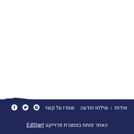
אודות
שילחו הודעה
שמרו על קשר
האתר פותח במסגרת פרוייקט
EdStart