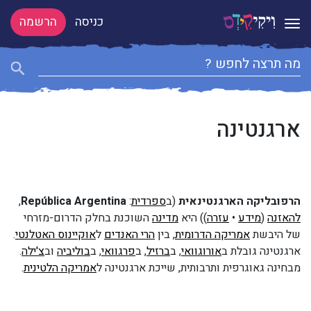
כניסה
הרשמה
Toggle navigation
ארגנטינה
הרפובליקה הארגנטינאית
(ב
ספרדית
:
República Argentina
,
להאזנה
(
מידע
•
עזרה
)) היא
מדינה
השוכנת בחלק הדרום-מזרחי
של היבשת
אמריקה הדרומית
, בין
הרי האנדים
ל
אוקיינוס האטלנטי
.
ארגנטינה גובלת ב
אורוגוואי
, ב
ברזיל
, ב
פרגוואי
, ב
בוליביה
וב
צ'ילה
.
מבחינה גאוגרפית ותרבותית, שייכת ארגנטינה ל
אמריקה הלטינית
.