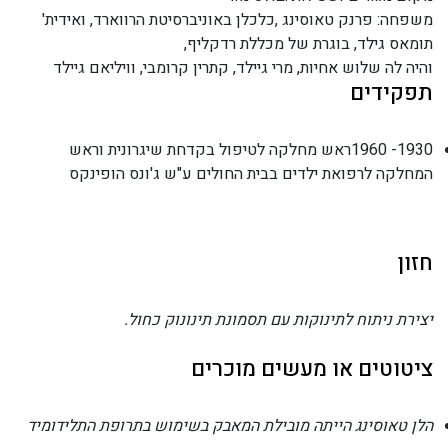
משפחה: פרנק טאוסינג ,כלכלן באוניברסיטת הרווארד, ואידית'
תומאס גילד, בוגרת של מכללת רדקליף,
והיה לה שלוש אחיות, מרי גיילד, קתרין קרומבי, וויליאם גיילד
תפקידים
1930- 1960ראש מחלקה לטיפול בקדחת שיגרונית וראש
המחלקה לרפואת ילדים בבית החולים ע"ש ג'ונס הופינקס
חזון
יצירת ניתוח לתינוקות עם תסמונת תינונוק כחול.
ציטוטים או מעשים מוכרים
הלן טאוסינג הייתה מובילת המאבק בשימוש בתרופת התלידומיד