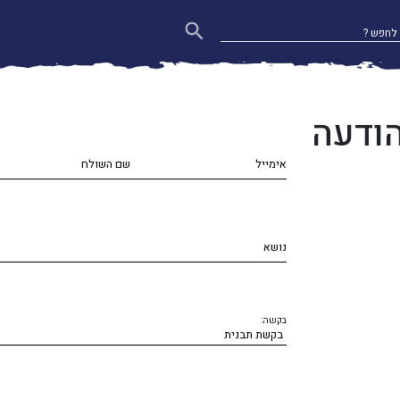
הודעה
אימייל
שם השולח
נושא
בקשה: