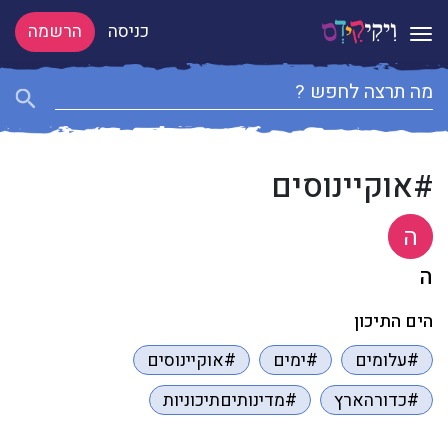
כניסה
הרשמה
Toggle navigation
#אוקיינוסים
ה
ה
הים התיכון
#עלומים
#ימים
#אוקיינוסים
#כדורהארץ
#מדינותיםתיכוניות