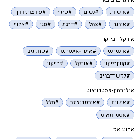
#אישיות
#נשים
#שינוי
#פורצות-דרך
#אורנה
#צהל
#דרגת
#סגן
#אלוף
אורקל הבייקון
#אינטרנט
#אתרי-אינטרנט
#שחקנים
#קוויןבייקון
#אורקל
#בייקון
#לקשרדברים
אילן רמון-אסטרונאוט
#אישים
#אורטדנציגר
#חלל
#אסטרונאוט
אמונג אס