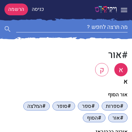
כניסה
הרשמה
Toggle navigation
#אור
א
ק
א
אור הסוף
#ספרות
#ספר
#סופר
#המלצה
#אור
#הסוף
אורנה ברביבאי