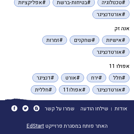
#טכנולוגיה
#בטיחות-ברשת
#אפליקציות
#אורטדנציגר
אנה זק
#אישיות
#שחקנים
#זמרות
#אורטדנציגר
אפולו 11
#חלל
#ירח
#אורט
#דנציגר
#אורטדנציגר
#אפולו11
#חללית
אודות
שילחו הודעה
שמרו על קשר
האתר פותח במסגרת פרוייקט
EdStart