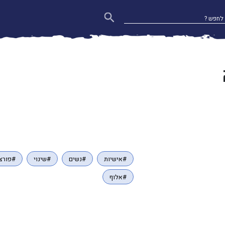
#אישיות
#נשים
#שינוי
#פורצו
#אלוף