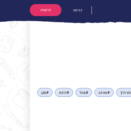
הרשמה
כניסה
ת-דרך
#אורנה
#צהל
#דרגת
#סגן