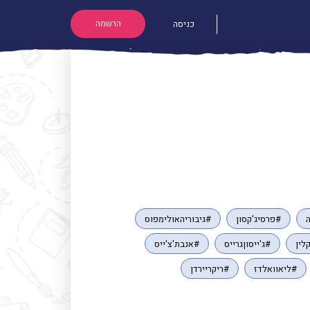
הרשמה
כניסה
#פרסיג'קסון
#גיבוריהאולימפוס
לין
#ג'ייסוןגרייס
#אנבת'צ'ייס
#ליאוואלדז
#ריקריירדן