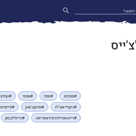
'ייס
#ספרות
#ספר
#סופר
#המלצה
#ניקודיאנג'לו
#פרנקג'אנק
#פייפרמק
#ריינהאווילהרמירסאריאנו
#הייזללבסק