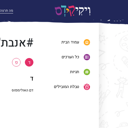
#אנבת'צ
עמוד הבית
כל הערכים
ד
פ
תגיות
ד
טבלת המובילים
דם האולימפוס