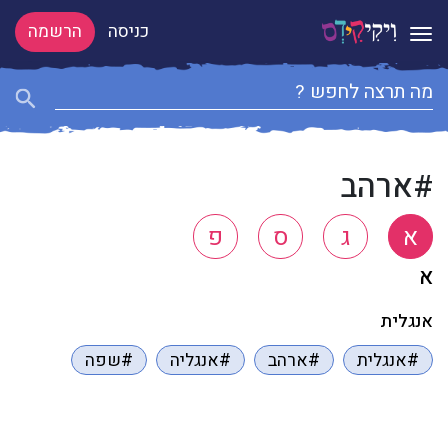
כניסה
הרשמה
Toggle navigation
#ארהב
א
ג
ס
פ
א
אנגלית
#אנגלית
#ארהב
#אנגליה
#שפה