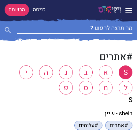
כניסה
הרשמה
Toggle navigation
#אתרים
S
א
ב
ג
ה
י
ל
מ
ס
פ
S
shein - שיין
#אתרים
#עלומים