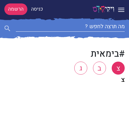
כניסה
הרשמה
Toggle navigation
#בימאית
צ
ב
ג
צ