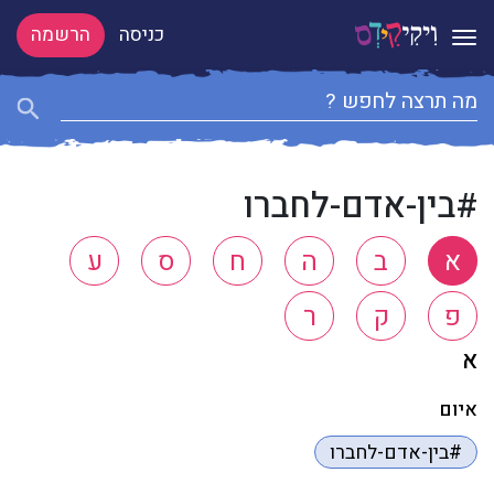
כניסה
הרשמה
Toggle navigation
#בין-אדם-לחברו
א
ב
ה
ח
ס
ע
פ
ק
ר
א
איום
#בין-אדם-לחברו