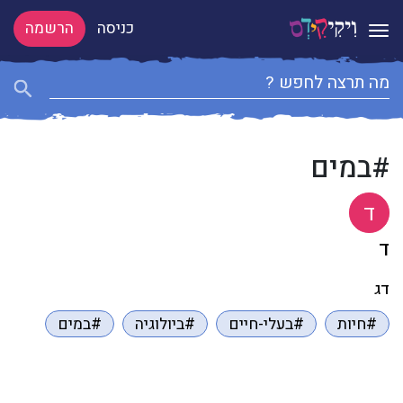
כניסה
הרשמה
Toggle navigation
#במים
ד
ד
דג
#חיות
#בעלי-חיים
#ביולוגיה
#במים