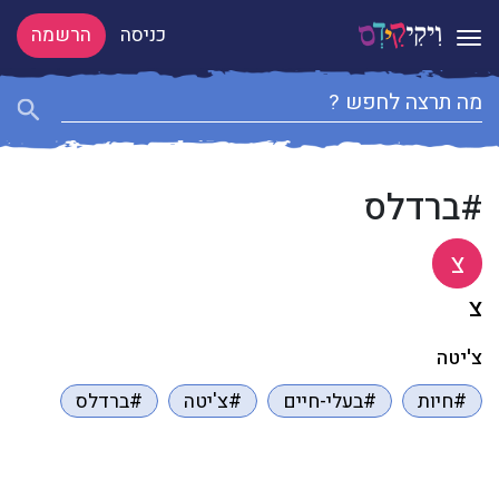
כניסה
הרשמה
Toggle navigation
#ברדלס
צ
צ
צ'יטה
#חיות
#בעלי-חיים
#צ'יטה
#ברדלס