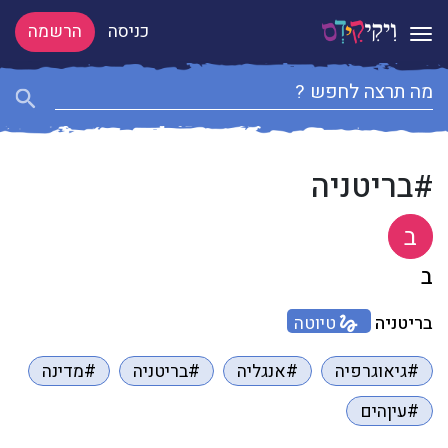
כניסה
הרשמה
Toggle navigation
#בריטניה
ב
ב
בריטניה
טיוטה
#גיאוגרפיה
#אנגליה
#בריטניה
#מדינה
#עיןהים