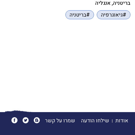
בריטניה, אנגליה
#גיאוגרפיה
#בריטניה
אודות
שילחו הודעה
שמרו על קשר