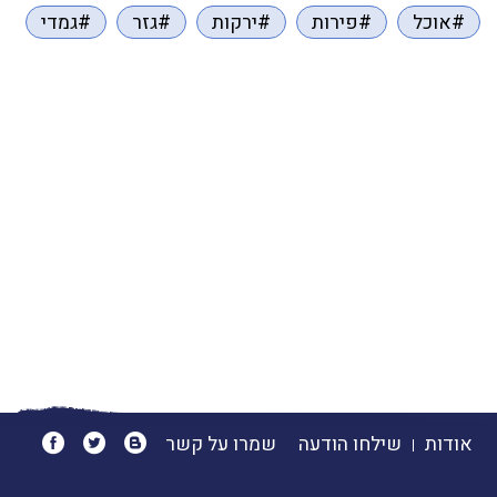
#אוכל
#פירות
#ירקות
#גזר
#גמדי
אודות
שילחו הודעה
שמרו על קשר