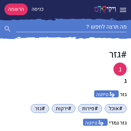
כניסה
הרשמה
Toggle navigation
#גזר
ג
ג
גזר
טיוטה
#אוכל
#פירות
#ירקות
#גזר
גזר גמדי
טיוטה