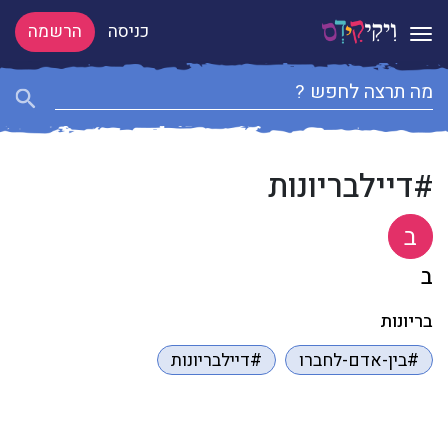
כניסה
הרשמה
Toggle navigation
#דיילבריונות
ב
ב
בריונות
#בין-אדם-לחברו
#דיילבריונות