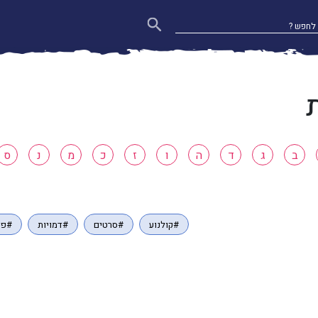
ב
ג
ד
ה
ו
ז
כ
מ
נ
ס
#קולנוע
#סרטים
#דמויות
#פר