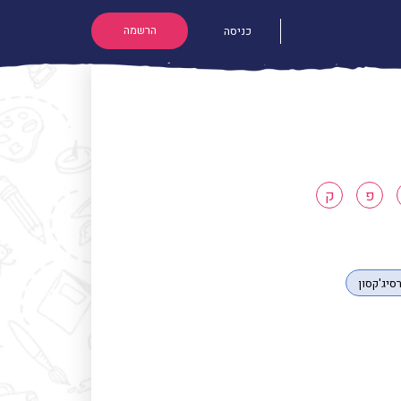
הרשמה
כניסה
פ
ק
סיג'קסון