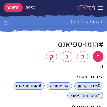
כניסה
הרשמה
Toggle navigation
#הומו-ספיאנס
ה
כ
נ
ק
ה
האדם הדניסובי
#אדם-קדמון
#היסטוריה
#הומו-ספיאנס
#האדם-הדניסובי
האדם הניאנדרטלי