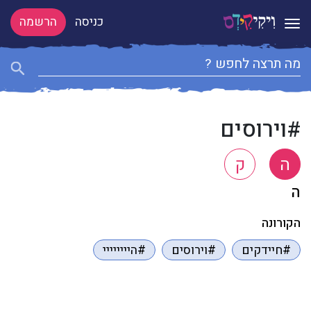
כניסה
הרשמה
Toggle navigation
#וירוסים
ה
ק
ה
הקורונה
#חיידקים
#וירוסים
#היייייייי