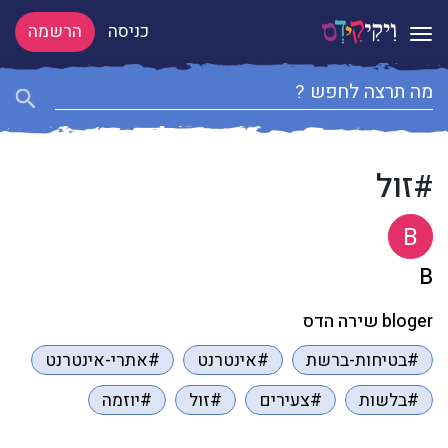
כניסה
הרשמה
Toggle navigation
#זול
B
B
bloger שירה הדס
#בטיחות-ברשת
#אינטרנט
#אתרי-אינטרנט
#בלשות
#צעירים
#זול
#יוזמה