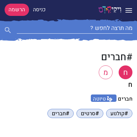
כניסה
הרשמה
Toggle navigation
#חברים
ח
מ
ח
חברים
טיוטה
#קולנוע
#סרטים
#חברים