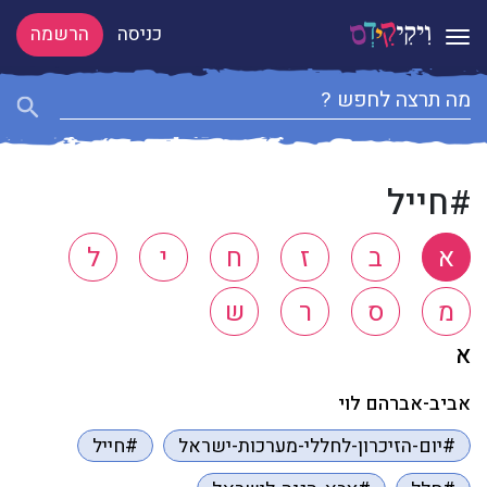
כניסה
הרשמה
Toggle navigation
#חייל
א
ב
ז
ח
י
ל
מ
ס
ר
ש
א
אביב-אברהם לוי
#יום-הזיכרון-לחללי-מערכות-ישראל
#חייל