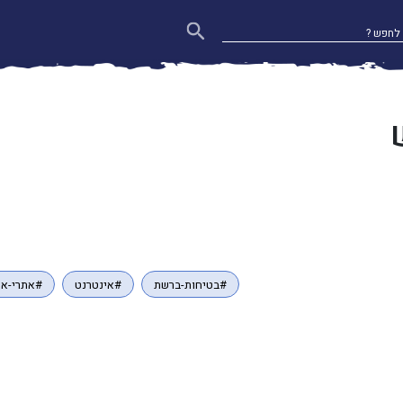
#בטיחות-ברשת
#אינטרנט
#אתרי-אי