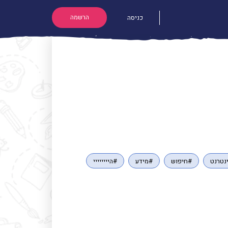
הרשמה
כניסה
נטרנט
#חיפוש
#מידע
#היייייייי