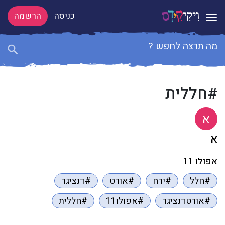
כניסה
הרשמה
Toggle navigation
#חללית
א
א
אפולו 11
#חלל
#ירח
#אורט
#דנציגר
#אורטדנציגר
#אפולו11
#חללית