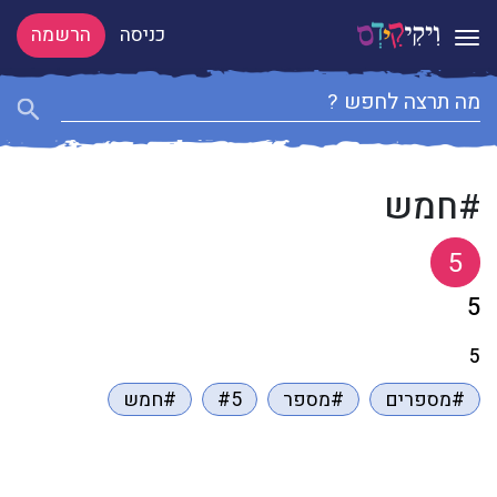
כניסה
הרשמה
Toggle navigation
#חמש
5
5
5
#מספרים
#מספר
#5
#חמש