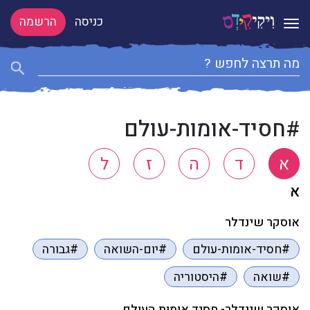
כניסה
הרשמה
Toggle navigation
#חסיד-אומות-עולם
א
ד
ה
ז
ל
א
אוסקר שינדלר
#חסיד-אומות-עולם
#יום-השואה
#גבורה
#שואה
#היסטוריה
אוסקר שינדלר- חסיד אומות העולם