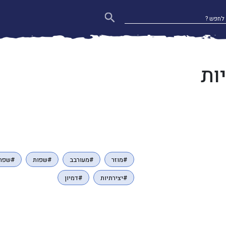
ות
#מוזר
#מעורבב
#שפות
#שפה
#יצירתיות
#דמיון