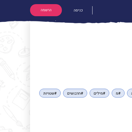
הרשמה
כניסה
#מ
#מילים
#חרבושים
#שטויות