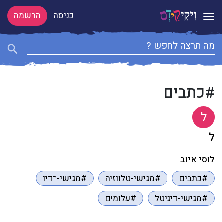
כניסה
הרשמה
Toggle navigation
#כתבים
ל
ל
לוסי איוב
#כתבים
#מגישי-טלווזיה
#מגישי-רדיו
#מגישי-דיגיטל
#עלומים