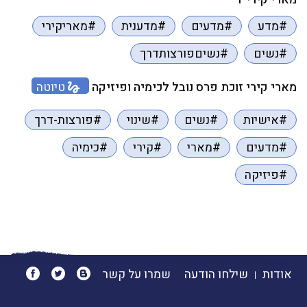
#מדע
#מדעים
#מדענית
#מאריקירי
#נשים
#נשיםפורצותדרך
מארי קירי זוכת פרס נובל לכימיה ופיזיקה
טיוטה
#אישיות
#נשים
#שינוי
#פורצות-דרך
#מדעים
#מארי
#קירי
#כימיה
#פיזיקה
אודות
שילחו הודעה
שמרו על קשר