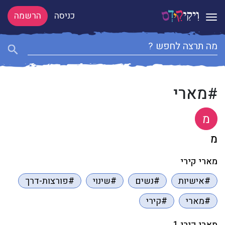
כניסה
הרשמה
Toggle navigation
#מארי
מ
מ
מארי קירי
#אישיות
#נשים
#שינוי
#פורצות-דרך
#מארי
#קירי
מארי קירי 1