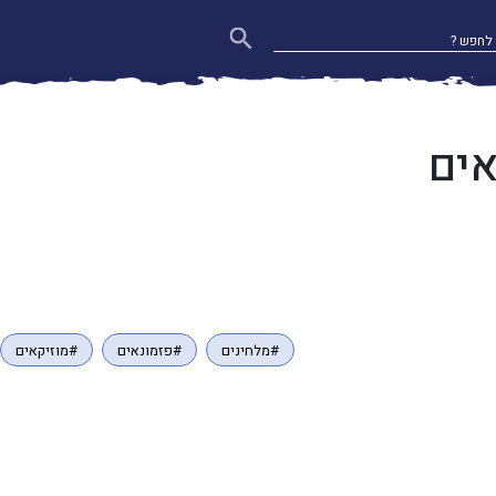
אים
#מלחינים
#פזמונאים
#מוזיקאים