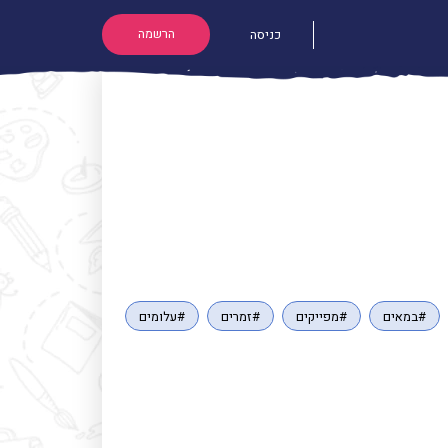
הרשמה
כניסה
#במאים
#מפייקים
#זמרים
#עלומים