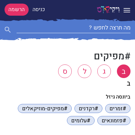
כניסה
הרשמה
Toggle navigation
#מפיקים
ב
ג
ל
ס
ב
ביונסה גיזל
#זמרים
#רקדנים
#מפיקים-מוזיקאלים
#פזמונאים
#עלומים