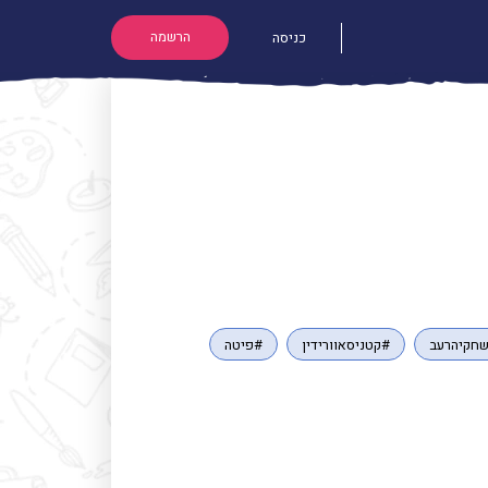
הרשמה
כניסה
חקיהרעב
#קטניסאוורידין
#פיטה