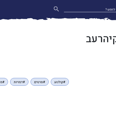
הרעב
#קולנוע
#סרטים
#דמויות
#מש