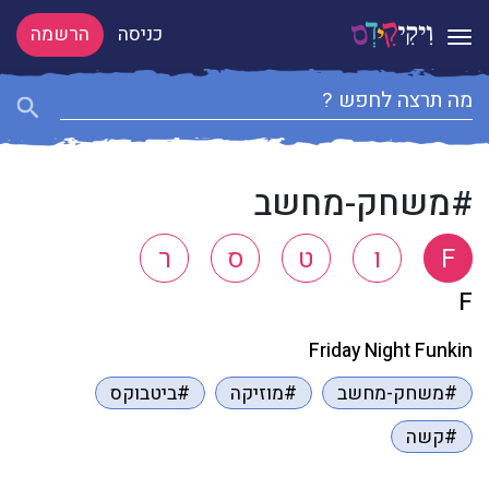
כניסה
הרשמה
Toggle navigation
#משחק-מחשב
F
ו
ט
ס
ר
F
Friday Night Funkin
#משחק-מחשב
#מוזיקה
#ביטבוקס
#קשה