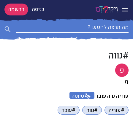
כניסה
הרשמה
Toggle navigation
#נווה
פ
פ
פוריה נווה עובד
טיוטה
#פוריה
#נווה
#עובד