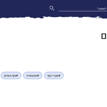
ם
#אברי-גוף
#אנטומיה
#גוף-האדם