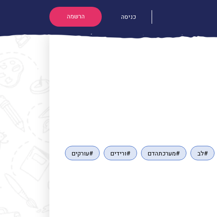
הרשמה
כניסה
#לב
#מערכתהדם
#ורידים
#עורקים