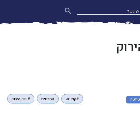
רוק
#קולנוע
#סרטים
#ענק-הירוק
טיוטה