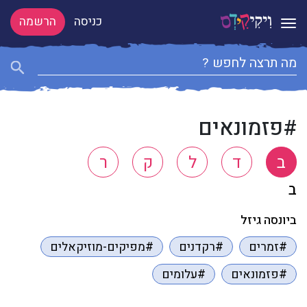
כניסה
הרשמה
Toggle navigation
#פזמונאים
ב
ד
ל
ק
ר
ב
ביונסה גיזל
#זמרים
#רקדנים
#מפיקים-מוזיקאלים
#פזמונאים
#עלומים