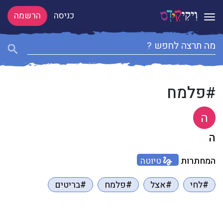
כניסה
הרשמה
Toggle navigation
#פלמח
ה
ה
המחתרות
טיוטה
#לחי
#אצל
#פלמח
#בריטים