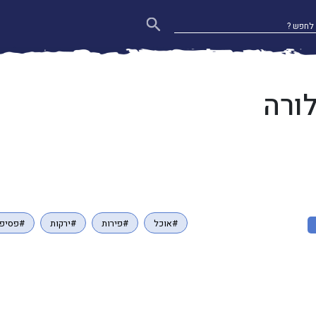
ורה
#אוכל
#פירות
#ירקות
#פסיפל