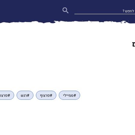
#סמיילי
#פרצוף
#רגש
#פרצופ