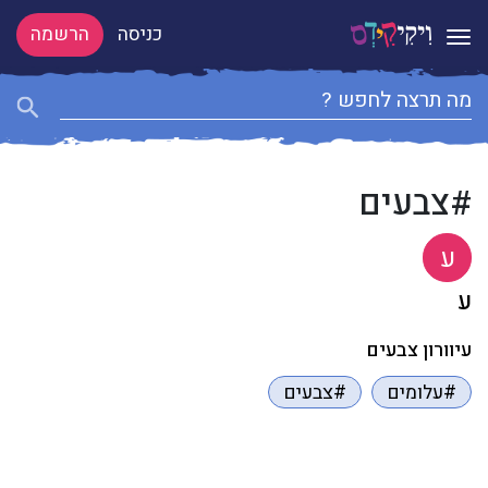
כניסה
הרשמה
Toggle navigation
#צבעים
ע
ע
עיוורון צבעים
#עלומים
#צבעים