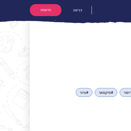
הרשמה
כניסה
יסני
#פיקסאר
#ציור