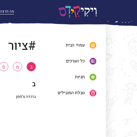
#ציור
עמוד הבית
כל הערכים
ב
מ
ס
תגיות
ב
טבלת המובילים
ברנדה צ'פמן