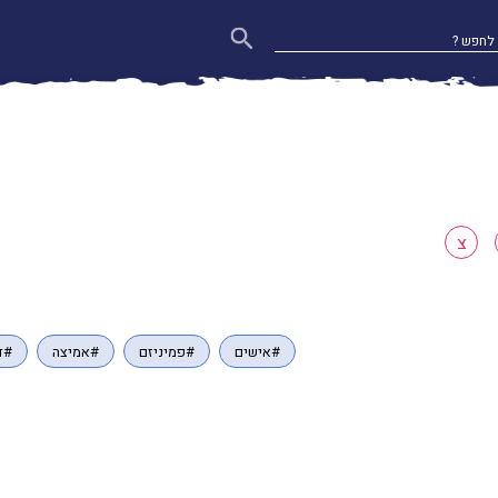
צ
#אישים
#פמיניזם
#אמיצה
#ד