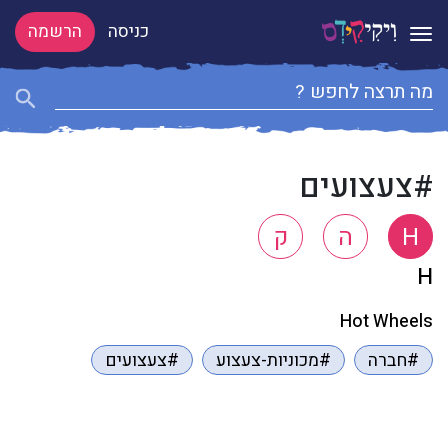
כניסה
הרשמה
Toggle navigation
#צעצועים
H
ה
ק
H
Hot Wheels
#חברה
#מכוניות-צעצוע
#צעצועים