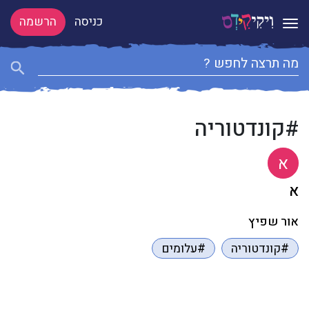
כניסה
הרשמה
Toggle navigation
#קונדטוריה
א
א
אור שפיץ
#קונדטוריה
#עלומים