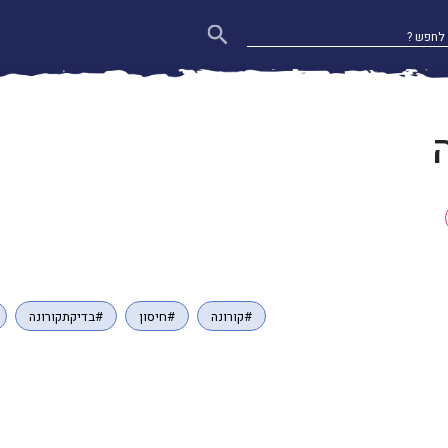
#קורונה
#חיסון
#בדיקתקורונה