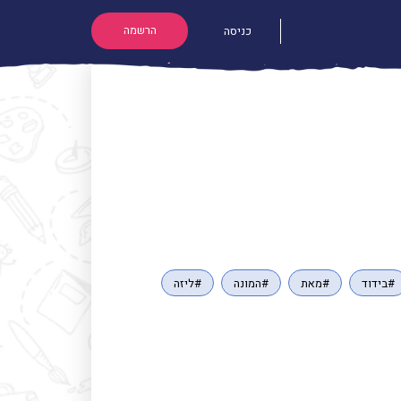
הרשמה
כניסה
#בידוד
#מאת
#המונה
#ליזה