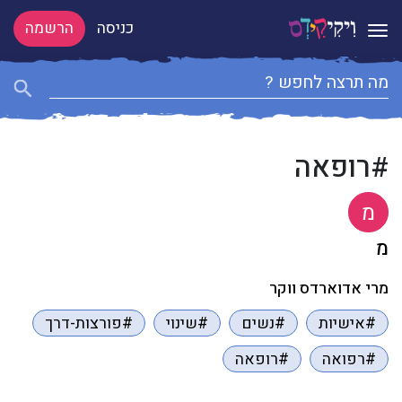
כניסה
הרשמה
Toggle navigation
#רופאה
מ
מ
מרי אדוארדס ווקר
#אישיות
#נשים
#שינוי
#פורצות-דרך
#רפואה
#רופאה