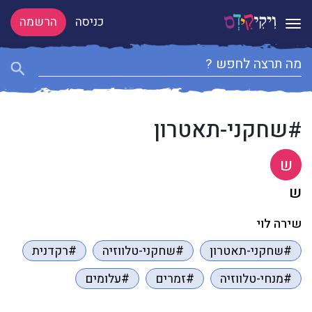
כניסה
הרשמה
Toggle navigation
#שחקני-תאטרון
ש
ש
שירה לוי
#שחקני-תאטרון
#שחקני-טלווזיה
#רקדנית
#מנחי-טלווזיה
#זמרים
#עלומים