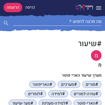
כניסה
הרשמה
Toggle navigation
#שיעור
מ
מ
מערך שיעור הארי פוטר
#מורים
#מערכים
#האריפוטר
#עזרה-למורים
#למידה
#לומדים
#הארי-פוטר
#למידה-מענינת
#מער-שיעור