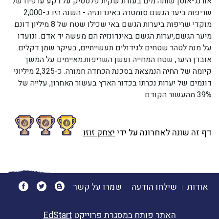
אורנג-אוטן שותה מים בעזרת שקית פלסטיק על רקע ערפיח של
שריפות ביער הגשם סומטרה באינדונזיה - השנה היו כ-2,000
מוקדי שריפות ביערות הגשם באי שכילו שטח של 8 מיליון דונם
מיער הגשם,יערות הגשם באינדונזיה הם מעשה יד אדם. ונועדו
על מנת לטהר שטחים לגידולים תעשייתיים, בעיקר שמן דקלים.
אובדן היער, שטח המחייה ועשן השריפות.מאיימים על המשך
קיומה של החיה הנמצאת בסכנת הכחדה חמורה. כ-2,325 מיליוני
דונמים של יערות נכרתו בכדור הארץ בעשור האחרון, עלייה של
39% מהעשור הקודם.
דף זה שונה לאחרונה על ידי
יצחק זוזו
אודות
שילחו הודעה
שמרו על קשר
האתר פותח במסגרת פרוייקט
EdStart